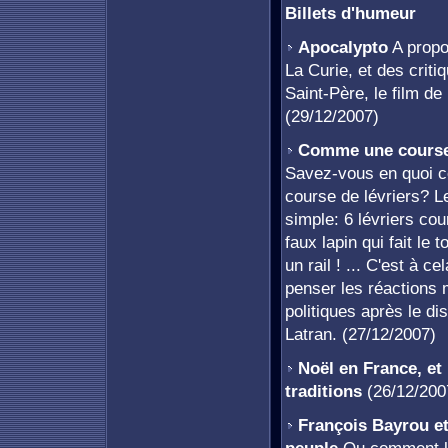
Billets d'humeur
Apocalypto
A propo
La Curie, et des criti
Saint-Père, le film d
(29/12/2007)
Comme une course 
Savez-vous en quoi c
course de lévriers? Le
simple: 6 lévriers co
faux lapin qui fait le 
un rail ! ... C'est à c
penser les réactions 
politiques après le di
Latran. (27/12/2007)
Noël en France, et
traditions
(26/12/200
François Bayrou et