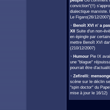
peuple
Ou comment le
conviction"(!!) s'appro
dialectique marxiste. 
Le Figaro(26/12/2007
Benoît XVI n' a pas
XII
Suite d'un non-év
en épingle par certai
mettre Benoît XVI da
(210/12/2007)
Humour
Pie IX avai
une "blague" réjouissa
pourrait être d'actuali
Zefirelli: mensong
scène sur le déclin se
"spin doctor" du Pape
mise à jour le 16/12)