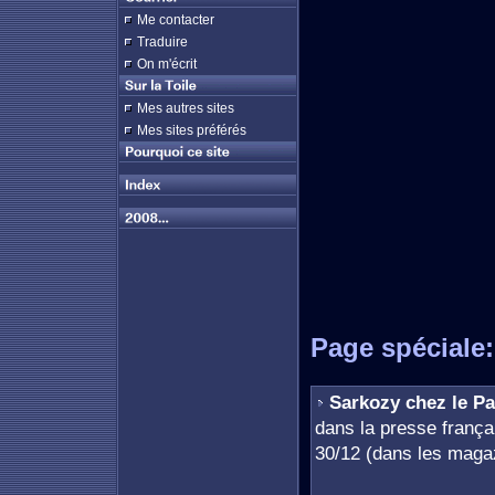
Me contacter
Traduire
On m'écrit
Mes autres sites
Mes sites préférés
Page spéciale:
Sarkozy chez le P
dans la presse françai
30/12 (dans les maga