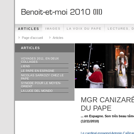
ARTICLES
IMAGES
LA VOIX DU PAPE
LECTURES, 
Page d'accueil
Articles
ARTICLES
VOYAGES 2011, EN DEUX
COLLAGES
LIENS
LE PAPE EN ESPAGNE
NICOLAS SARKOZY CHEZ LE
PAPE
SYNODE POUR LE MOYEN-
ORIENT
LA LUCE DEL MONDO
MGR CANIZARÈ
DU PAPE
... en Espagne. Son très beau tém
(12/11/2010)
Le cardinal espagnol Antonio Cañiza