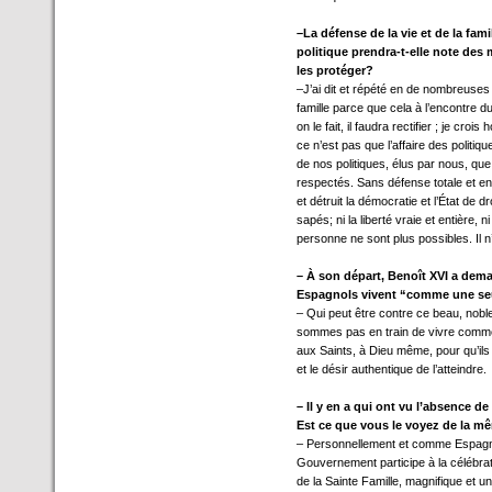
–La défense de la vie et de la fam
politique prendra-t-elle note des
les protéger?
–J’ai dit et répété en de nombreuses 
famille parce que cela à l’encontre d
on le fait, il faudra rectifier ; je cr
ce n’est pas que l’affaire des politiq
de nos politiques, élus par nous, que
respectés. Sans défense totale et entiè
et détruit la démocratie et l’État de 
sapés; ni la liberté vraie et entière, n
personne ne sont plus possibles. Il n
– À son départ, Benoît XVI a dema
Espagnols vivent “comme une seul
– Qui peut être contre ce beau, nobl
sommes pas en train de vivre comme un
aux Saints, à Dieu même, pour qu’ils n
et le désir authentique de l’atteindre.
– Il y en a qui ont vu l’absence de
Est ce que vous le voyez de la m
– Personnellement et comme Espagnol
Gouvernement participe à la célébrati
de la Sainte Famille, magnifique et un