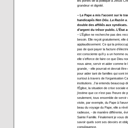
les portes de la politique à Jésus Ch
grandeur et dignité.
– Le Pape a mis l’accent sur le tra
handicapés
Nen Déu
.
La Razón
a 
double des affiliés aux syndicats
d’argent du trésor public. L’État a
– L’Église ne recherche pas des rec
besoin. Elle reçoit gratuitement, el
applaudissement. Ce qui la préoccupe
pas de quoi payer la facture d’électric
est consciente qu’il y a un homme ou u
elle s’efforce de faire ce que Die
nous aime, servir et aider comme le
grande, - elle pourrait et devrait êtr
pour aider tant de familles qui sont t
surtout à travers de l’organisation C
institutions. J’ai entendu beaucoup d
l’Église, la situation de crise social
j’estime que ce n’est pas l’heure de 
seulement, tous ensemble de servir e
visite, par exemple, du Pape à l’œuv
beau du voyage du Pape, elle a révélé
radieuse, - de manière différente, év
Sainte Famille. Finalement je vous di
savoir quels sont ses devoirs et obl
conséquence.