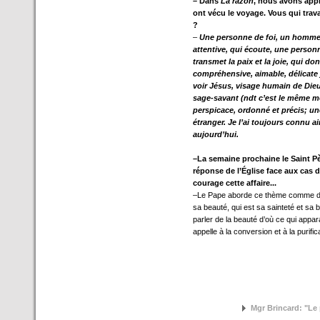
– Dans
La razón
, nous avons app
ont vécu le voyage. Vous qui trav
?
–
Une personne de foi, un homme 
attentive, qui écoute, une personn
transmet la paix et la joie, qui do
compréhensive, aimable, délicate 
voir Jésus, visage humain de Dieu
sage-savant (ndt c’est le même mot
perspicace, ordonné et précis; un
étranger. Je l’ai toujours connu ain
aujourd’hui.
–La semaine prochaine le Saint Pè
réponse de l’Église face aux cas 
courage cette affaire...
–Le Pape aborde ce thème comme d’aut
sa beauté, qui est sa sainteté et sa
parler de la beauté d’où ce qui appara
appelle à la conversion et à la purific
Mgr Brincard: "Le