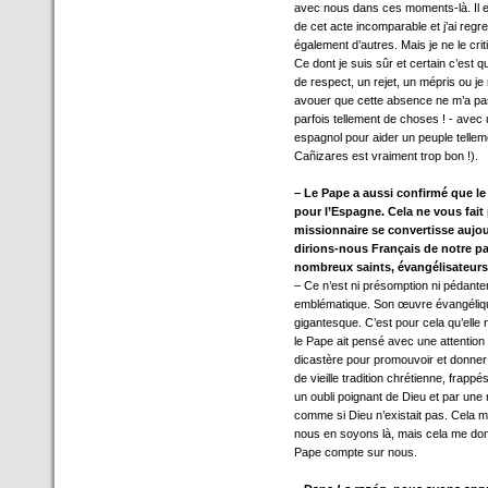
avec nous dans ces moments-là. Il 
de cet acte incomparable et j’ai regr
également d’autres. Mais je ne le cri
Ce dont je suis sûr et certain c’est q
de respect, un rejet, un mépris ou je 
avouer que cette absence ne m’a pas
parfois tellement de choses ! - avec 
espagnol pour aider un peuple telleme
Cañizares est vraiment trop bon !).
– Le Pape a aussi confirmé que le
pour l’Espagne. Cela ne vous fait 
missionnaire se convertisse aujour
dirions-nous Français de notre pau
nombreux saints, évangélisateurs
– Ce n’est ni présomption ni pédanter
emblématique. Son œuvre évangélique
gigantesque. C’est pour cela qu’elle 
le Pape ait pensé avec une attention
dicastère pour promouvoir et donner 
de vieille tradition chrétienne, frapp
un oubli poignant de Dieu et par une
comme si Dieu n’existait pas. Cela me
nous en soyons là, mais cela me donn
Pape compte sur nous.