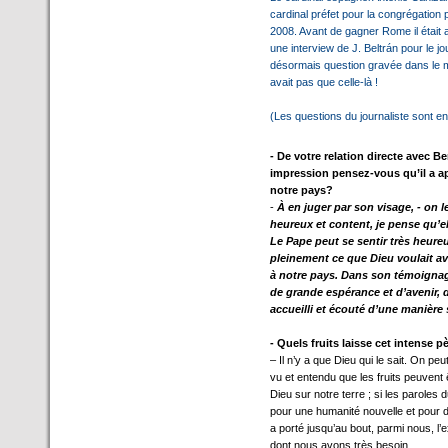
cardinal préfet pour la congrégation p
2008. Avant de gagner Rome il était 
une interview de J. Beltrán pour le j
désormais question gravée dans le ma
avait pas que celle-là !
(Les questions du journaliste sont e
- De votre relation directe avec Be
impression pensez-vous qu’il a ap
notre pays?
-
À en juger par son visage, - on le
heureux et content, je pense qu’el
Le Pape peut se sentir très heure
pleinement ce que Dieu voulait avec
à notre pays. Dans son témoignag
de grande espérance et d’avenir, d
accueilli et écouté d’une manière
- Quels fruits laisse cet intense 
– Il n’y a que Dieu qui le sait. On 
vu et entendu que les fruits peuvent
Dieu sur notre terre ; si les paroles
pour une humanité nouvelle et pour d
a porté jusqu’au bout, parmi nous, l’
dont nous avons très besoin.