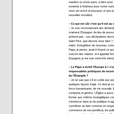
manière ou d’une autre, à faire avec 
ennemis à l’intérieur pour rester tran
nous est arrivé et pourquoi, et que
nouvelles envolées.
– Ce qui est sûr c’est qu’il est au
– Je suis reconnaissant des déclarat
vraiment l’Espagne. Au lieu de pousse
prétend pas - ses déclarations devra
Saint Père, que devons nous faire ?
claire: évangéliser de nouveau, comme
Pape, je pense, avait à l’esprit ce q
concert des nations, et il appelait 
Espagnol, je me suis senti très interp
– Le Pape a incité l’Europe à « s’o
responsables politiques de reconna
de l’Évangile ?
– Je ne sais pas s’il en coûte aux po
quelques façons d’agir. Ce dont je sui
force humanisante, de vie nouvelle, 
comporte et génère. L’Église a aussi la
former aux critères évangéliques ceux
s’immiscer dans la vie publique ni ag
contribuer au bien commun en respect
commence de son pontificat, les polit