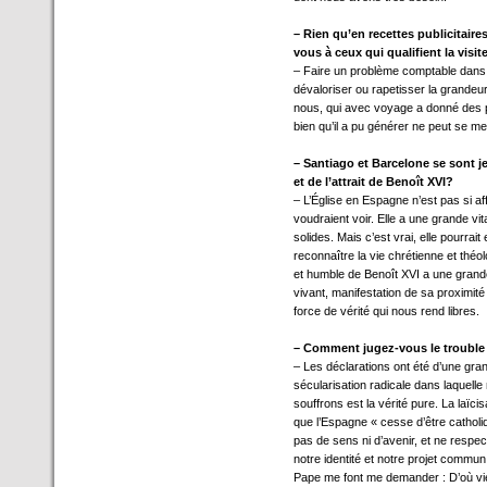
– Rien qu’en recettes publicitaire
vous à ceux qui qualifient la visi
– Faire un problème comptable dans un
dévaloriser ou rapetisser la grandeur
nous, qui avec voyage a donné des 
bien qu’il a pu générer ne peut se 
– Santiago et Barcelone se sont jet
et de l’attrait de Benoît XVI?
– L’Église en Espagne n’est pas si af
voudraient voir. Elle a une grande vit
solides. Mais c’est vrai, elle pourrai
reconnaître la vie chrétienne et théolo
et humble de Benoît XVI a une grande
vivant, manifestation de sa proximité 
force de vérité qui nous rend libres.
– Comment jugez-vous le trouble 
– Les déclarations ont été d’une grand
sécularisation radicale dans laquelle
souffrons est la vérité pure. La laïci
que l’Espagne « cesse d’être catholiq
pas de sens ni d’avenir, et ne respec
notre identité et notre projet commun 
Pape me font me demander : D’où vien