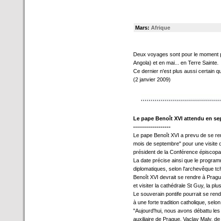
Mars:
Afrique
Deux voyages sont pour le moment 
Angola) et en mai... en Terre Sainte.
Ce dernier n'est plus aussi certain q
(2 janvier 2009)
Le pape Benoît XVI attendu en s
-------------------
Le pape Benoît XVI a prevu de se re
mois de septembre" pour une visite d
président de la Conférence épiscop
La date précise ainsi que le programme
diplomatiques, selon l'archevêque tc
Benoît XVI devrait se rendre à Pragu
et visiter la cathédrale St Guy, la p
Le souverain pontife pourrait se ren
à une forte tradition catholique, selo
"Aujourd'hui, nous avons débattu les 
auxiliaire de Prague, Vaclav Maly, de