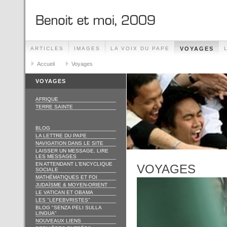
ARTICLES
IMAGES
LA VOIX DU PAPE
VOYAGES
Accueil
Voyages
VOYAGES
AFRIQUE
TERRE SAINTE
BLOG
LA LETTRE DU PAPE
NAVIGATION DANS LE SITE
LAISSER UN MESSAGE, LIRE
LES MESSAGES
EN ATTENDANT L'ENCYCLIQUE
VOYAGES
SOCIALE
MATHÉMATIQUES ET FOI
JUDAÏSME & MOYEN-ORIENT
LE VATICAN ET OBAMA
LES "LEFEBVRISTES"
BLOG "SENZA PELI SULLA
LINGUA"
NOUVEAUX LIENS