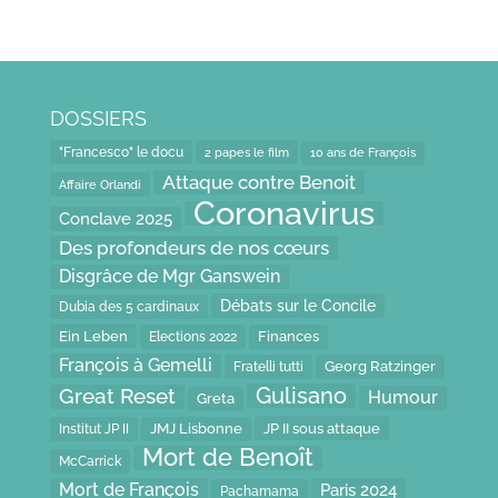
DOSSIERS
"Francesco" le docu
2 papes le film
10 ans de François
Attaque contre Benoit
Affaire Orlandi
Coronavirus
Conclave 2025
Des profondeurs de nos cœurs
Disgrâce de Mgr Ganswein
Débats sur le Concile
Dubia des 5 cardinaux
Ein Leben
Finances
Elections 2022
François à Gemelli
Fratelli tutti
Georg Ratzinger
Gulisano
Great Reset
Humour
Greta
JP II sous attaque
JMJ Lisbonne
Institut JP II
Mort de Benoît
McCarrick
Mort de François
Paris 2024
Pachamama