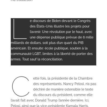
L
e discours de Biden devant le Congrès
des États-Unis illustre les projets pour
l’avenir. Une révolution par le haut, avec
une dépense publique prévue de 6 mille
milliards de dollars, soit plus d’un quart du PIB
américain. Et ensuite: école publique, soutien à la
communauté LGBT, limites à la liberté de porter des
armes. Tout sauf la réconciliation.
C
ette fois, la présidente de la Chambre
des représentants, Nancy Pelosi, n’a pas
déchiré de manière ostensible le texte
du discours du président, comme elle
l’avait fait avec Donald Trump l’année dernière. Ici,
Pelosi, ainsi que la vice-présidente Kamala Harris,