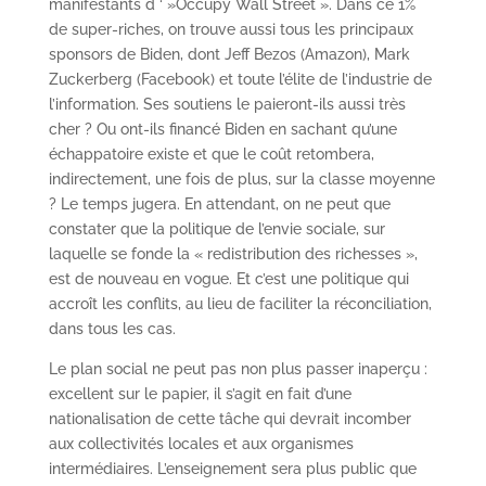
manifestants d ‘ »Occupy Wall Street ». Dans ce 1%
de super-riches, on trouve aussi tous les principaux
sponsors de Biden, dont Jeff Bezos (Amazon), Mark
Zuckerberg (Facebook) et toute l’élite de l’industrie de
l’information. Ses soutiens le paieront-ils aussi très
cher ? Ou ont-ils financé Biden en sachant qu’une
échappatoire existe et que le coût retombera,
indirectement, une fois de plus, sur la classe moyenne
? Le temps jugera. En attendant, on ne peut que
constater que la politique de l’envie sociale, sur
laquelle se fonde la « redistribution des richesses »,
est de nouveau en vogue. Et c’est une politique qui
accroît les conflits, au lieu de faciliter la réconciliation,
dans tous les cas.
Le plan social ne peut pas non plus passer inaperçu :
excellent sur le papier, il s’agit en fait d’une
nationalisation de cette tâche qui devrait incomber
aux collectivités locales et aux organismes
intermédiaires. L’enseignement sera plus public que