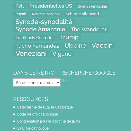
Présidentielles US
Pell
QueridaAmazonia
Schisme allemand
Rupnik
Réforme conclave
Synode-synodalité
Synode Amazonie
The Wanderer
Trump
Traditionis Custodes
Vaccin
Ukraine
Tucho Fernandez
Veneziani
Vigano
DANS LE RÉTRO
RECHERCHE GOOGLE
Dans
Clic!
le
rétro
RESSOURCES
Catéchisme de l'Eglise Catholique
Code de droit canonique
Congrégation pour la doctrine de la foi
La Bible catholique