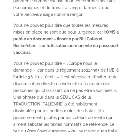
pandémie comme excuse pour les réformes sociales,
économiques et du travail « sang et larmes » que
votre
Recovery
exige comme rançon.
Vous ne pouvez plus dire que toutes les mesures
mises en place ne sont que pour l’urgence, car
l’OMS a
publié un document – financé par Bill Gates et
Rockefeller – sur l’utilisation permanente du passeport
vaccinal.
Vous ne pouvez plus dire « l’Europe nous le
demande », car dans le règlement 2021/953 de l’UE, à
l’article 36, il est écrit : « il est nécessaire d’éviter toute
discrimination directe ou indirecte à l’encontre des
personnes qui choisissent de ne pas être vaccinées ».
Une phrase qui, dans le SEUL CAS de la
TRADUCTION ITALIENNE, a été habilement
dissimulée par les petites mains des Palais [du
gouvernement] pilotés par les voleurs de vérité qui
aiment saboter les textes normatifs de référence. Le
but du
Pass Covid
européen – qui n’est vert qu’en Italie