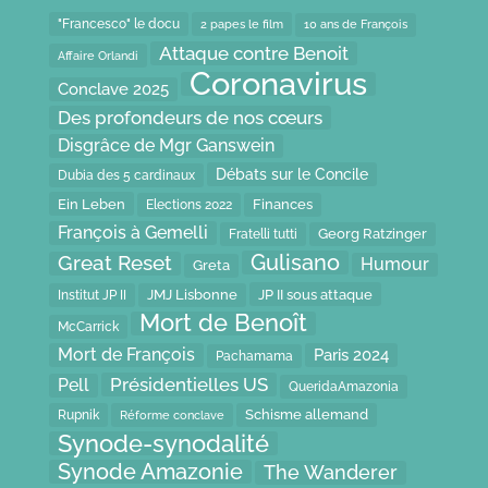
"Francesco" le docu
2 papes le film
10 ans de François
Attaque contre Benoit
Affaire Orlandi
Coronavirus
Conclave 2025
Des profondeurs de nos cœurs
Disgrâce de Mgr Ganswein
Débats sur le Concile
Dubia des 5 cardinaux
Ein Leben
Finances
Elections 2022
François à Gemelli
Fratelli tutti
Georg Ratzinger
Gulisano
Great Reset
Humour
Greta
JP II sous attaque
JMJ Lisbonne
Institut JP II
Mort de Benoît
McCarrick
Mort de François
Paris 2024
Pachamama
Présidentielles US
Pell
QueridaAmazonia
Schisme allemand
Rupnik
Réforme conclave
Synode-synodalité
Synode Amazonie
The Wanderer