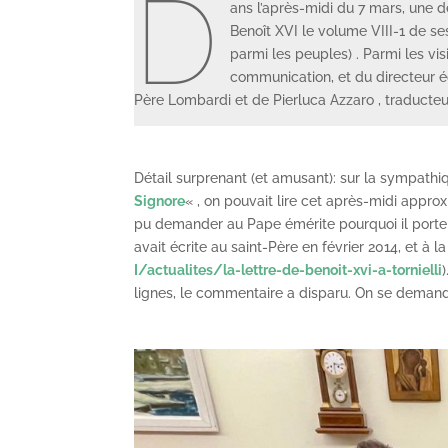
D
ans l’après-midi du 7 mars, une 
Benoît XVI le volume VIII-1 de s
parmi les peuples) . Parmi les vis
communication, et du directeur éd
Père Lombardi et de Pierluca Azzaro , traducteur
Détail surprenant (et amusant): sur la sympath
Signore
« , on pouvait lire cet après-midi appro
pu demander au Pape émérite pourquoi il porte t
avait écrite au saint-Père en février 2014, et à la
I/actualites/la-lettre-de-benoit-xvi-a-tornielli
lignes, le commentaire a disparu. On se deman