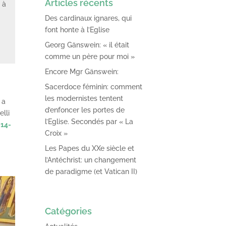
Articles récents
 à
Des cardinaux ignares, qui
font honte à l’Eglise
Georg Gänswein: « il était
comme un père pour moi »
Encore Mgr Gänswein:
Sacerdoce féminin: comment
les modernistes tentent
 a
d’enfoncer les portes de
lli
l’Eglise. Secondés par « La
014-
Croix »
Les Papes du XXe siècle et
l’Antéchrist: un changement
de paradigme (et Vatican II)
Catégories