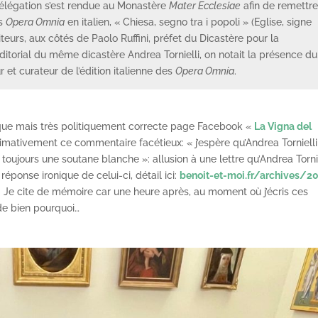
délégation s’est rendue au Monastère
Mater Ecclesiae
afin de remettre
es
Opera Omnia
en italien, « Chiesa, segno tra i popoli » (Eglise, signe
iteurs, aux côtés de Paolo Ruffini, préfet du Dicastère pour la
itorial du même dicastère Andrea Tornielli, on notait la présence du
 et curateur de l’édition italienne des
Opera Omnia
.
ique mais très politiquement correcte page Facebook «
La Vigna del
ximativement ce commentaire facétieux: « j’espère qu’Andrea Tornielli
oujours une soutane blanche »: allusion à une lettre qu’Andrea Tornie
 réponse ironique de celui-ci, détail ici:
benoit-et-moi.fr/archives/2
). Je cite de mémoire car une heure après, au moment où j’écris ces
de bien pourquoi…