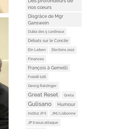
Des profondeurs de
nos cœurs
Disgrâce de Mgr
Ganswein
Dubia des 5 cardinaux
Débats sur le Concile
Ein Leben
Elections 2022
Finances
François à Gemelli
Fratelli tutti
Georg Ratzinger
Great Reset
Greta
Gulisano
Humour
JMJ Lisbonne
Institut JP II
JP II sous attaque