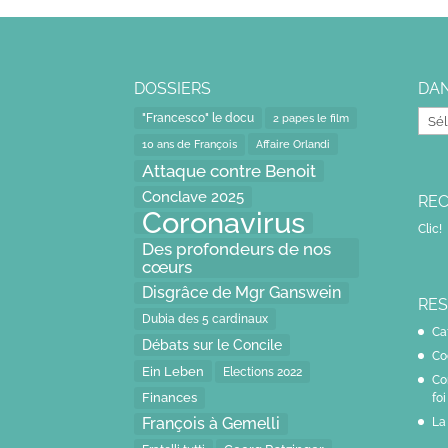
DOSSIERS
DAN
Dans
"Francesco" le docu
2 papes le film
le
10 ans de François
Affaire Orlandi
rétro
Attaque contre Benoit
Conclave 2025
RE
Coronavirus
Clic!
Des profondeurs de nos
cœurs
Disgrâce de Mgr Ganswein
RE
Dubia des 5 cardinaux
Ca
Débats sur le Concile
Co
Ein Leben
Elections 2022
Co
Finances
foi
François à Gemelli
La