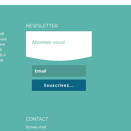
NEWSLETTER
oît
aussi
Abonnez-vous!
 une
nt
ls à
al.
Souscrivez...
CONTACT
Ecrivez-moi!