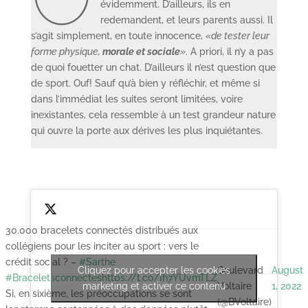
évidemment. D’ailleurs, ils en
redemandent, et leurs parents aussi. Il
s’agit simplement, en toute innocence,
«de tester leur
forme physique,
morale et sociale
»
. A priori, il n’y a pas
de quoi fouetter un chat. D’ailleurs il n’est question que
de sport. Ouf! Sauf qu’à bien y réfléchir, et même si
dans l’immédiat les suites seront limitées, voire
inexistantes, cela ressemble à un test grandeur nature
qui ouvre la porte aux dérives les plus inquiétantes.
30.000 bracelets connectés distribués aux
collégiens pour les inciter au sport : vers le
—
crédit social ? –
#Sarthe
Cliquez pour accepter les cookies
Boulevard
August
#Braceletsconnectés
https://t.co/Ih7YUvmTLZ
marketing et activer ce contenu
Voltaire
1, 2022
Si, en sixième, les préoccupations se sont
(@BVoltaire)