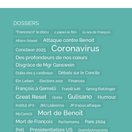
DOSSIERS
"Francesco" le docu
2 papes le film
10 ans de François
Attaque contre Benoit
Affaire Orlandi
Coronavirus
Conclave 2025
Des profondeurs de nos cœurs
Disgrâce de Mgr Ganswein
Débats sur le Concile
Dubia des 5 cardinaux
Ein Leben
Finances
Elections 2022
François à Gemelli
Fratelli tutti
Georg Ratzinger
Gulisano
Great Reset
Humour
Greta
JP II sous attaque
JMJ Lisbonne
Institut JP II
Mort de Benoît
McCarrick
Mort de François
Paris 2024
Pachamama
Présidentielles US
Pell
QueridaAmazonia