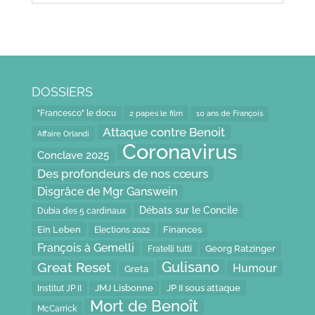
DOSSIERS
"Francesco" le docu
2 papes le film
10 ans de François
Attaque contre Benoit
Affaire Orlandi
Coronavirus
Conclave 2025
Des profondeurs de nos cœurs
Disgrâce de Mgr Ganswein
Débats sur le Concile
Dubia des 5 cardinaux
Ein Leben
Finances
Elections 2022
François à Gemelli
Fratelli tutti
Georg Ratzinger
Gulisano
Great Reset
Humour
Greta
JP II sous attaque
JMJ Lisbonne
Institut JP II
Mort de Benoît
McCarrick