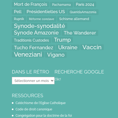
Mort de François
Paris 2024
Pachamama
Présidentielles US
Pell
QueridaAmazonia
Schisme allemand
Rupnik
Réforme conclave
Synode-synodalité
Synode Amazonie
The Wanderer
Trump
Traditionis Custodes
Vaccin
Ukraine
Tucho Fernandez
Veneziani
Vigano
DANS LE RÉTRO
RECHERCHE GOOGLE
Dans
Clic!
le
rétro
RESSOURCES
Catéchisme de l'Eglise Catholique
Code de droit canonique
Congrégation pour la doctrine de la foi