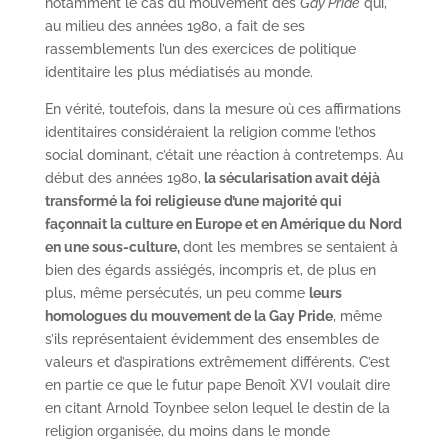
notamment le cas du mouvement des
Gay Pride
qui,
au milieu des années 1980, a fait de ses
rassemblements l’un des exercices de politique
identitaire les plus médiatisés au monde.
En vérité, toutefois, dans la mesure où ces affirmations
identitaires considéraient la religion comme l’ethos
social dominant, c’était une réaction à contretemps. Au
début des années 1980,
la sécularisation avait déjà
transformé la foi religieuse d’une majorité qui
façonnait la culture en Europe et en Amérique du Nord
en une sous-culture,
dont les membres se sentaient à
bien des égards assiégés, incompris et, de plus en
plus, même persécutés, un peu comme
leurs
homologues du mouvement de la Gay Pride
, même
s’ils représentaient évidemment des ensembles de
valeurs et d’aspirations extrêmement différents. C’est
en partie ce que le futur pape Benoît XVI voulait dire
en citant Arnold Toynbee selon lequel le destin de la
religion organisée, du moins dans le monde