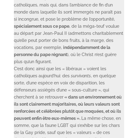
catholiques, mais qui, dans l’ambiance de fin d’un
monde dans laquelle ils sont immergés ne paraît pas
si incongrue, et pose le problème de l’opportunité,
spécialement sous ce pape
, de la méga-teuf voulue
au départ par Jean-Paul II (admettons charitablement
qu’elle peut porter de bons fruits, à la marge, des
vocations, par exemple,
indépendamment de la
personne du pape régnant
), où le Christ n’est guère
plus qu’un figurant.
C’est donc ainsi que les « libéraux » voient les
catholiques aujourd’hui: des
survivants
, en quelque
sorte, d’une espèce en voix de disparition, les
défenseurs assiégés d’une « sous-culture », qui
cherchent à se retrouver
« dans un environnement où
ils sont clairement majoritaires, où leurs valeurs sont
renforcées et célébrées plutôt que moquées, et où ils
peuvent enfin être eux-mêmes ».
La même chose, en
somme, que la faune LGBT qui s’exhibe sur les chars
de la Gay pride, sauf que les « valeurs » de ces