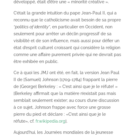
développé, était d’être une « minorité créative ».
C’était la grande intuition du pape Jean-Paul II, qui a
reconnu que le catholicisme avait besoin de sa propre
“politics of identity”
, en particulier en Occident, non
seulement pour arrêter un déclin progressif de sa
visibilité et de son influence, mais aussi pour défier un
état d’esprit culturel croissant qui considère la religion
comme une affaire purement privée qui ne devrait pas
être exhibée en public.
Ce à quoi les JMJ ont été, en fait, la version Jean Paul
II de [Samuel] Johnson [1709-1784] frappant la pierre
de [George] Berkeley : « C’est ainsi que je le réfute! »
[Berkeley affirmait que la matière n’existait pas mais
semblait seulement exister; au cours d’une discussion
à ce sujet, Johnson frappe avec force une grosse
pierre du pied et déclare : «C’est ainsi que je le
réfute», cf.
fr.wikipedia.org
].
Aujourd’hui, les Journées mondiales de la jeunesse