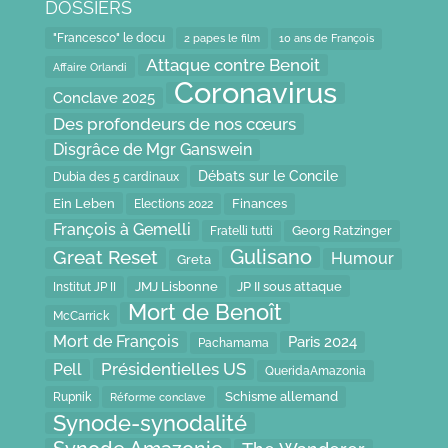
DOSSIERS
"Francesco" le docu
2 papes le film
10 ans de François
Attaque contre Benoit
Affaire Orlandi
Coronavirus
Conclave 2025
Des profondeurs de nos cœurs
Disgrâce de Mgr Ganswein
Débats sur le Concile
Dubia des 5 cardinaux
Ein Leben
Finances
Elections 2022
François à Gemelli
Fratelli tutti
Georg Ratzinger
Gulisano
Great Reset
Humour
Greta
JP II sous attaque
JMJ Lisbonne
Institut JP II
Mort de Benoît
McCarrick
Mort de François
Paris 2024
Pachamama
Présidentielles US
Pell
QueridaAmazonia
Schisme allemand
Rupnik
Réforme conclave
Synode-synodalité