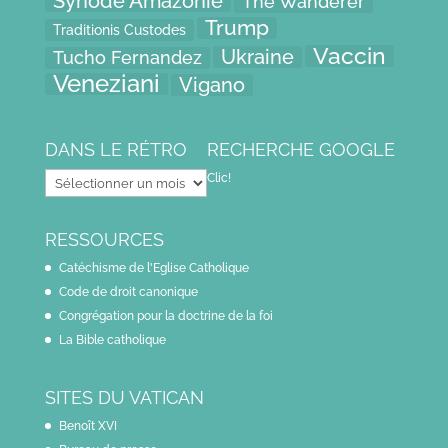
Synode Amazonie
The Wanderer
Trump
Traditionis Custodes
Vaccin
Ukraine
Tucho Fernandez
Veneziani
Vigano
DANS LE RÉTRO
RECHERCHE GOOGLE
Dans
Clic!
le
rétro
RESSOURCES
Catéchisme de l'Eglise Catholique
Code de droit canonique
Congrégation pour la doctrine de la foi
La Bible catholique
SITES DU VATICAN
Benoît XVI