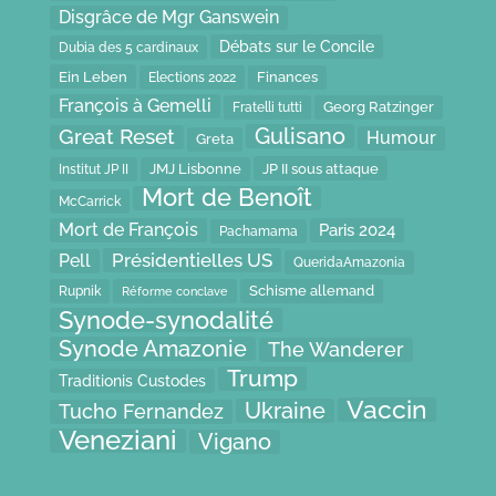
Disgrâce de Mgr Ganswein
Débats sur le Concile
Dubia des 5 cardinaux
Ein Leben
Finances
Elections 2022
François à Gemelli
Fratelli tutti
Georg Ratzinger
Gulisano
Great Reset
Humour
Greta
JP II sous attaque
JMJ Lisbonne
Institut JP II
Mort de Benoît
McCarrick
Mort de François
Paris 2024
Pachamama
Présidentielles US
Pell
QueridaAmazonia
Schisme allemand
Rupnik
Réforme conclave
Synode-synodalité
Synode Amazonie
The Wanderer
Trump
Traditionis Custodes
Vaccin
Ukraine
Tucho Fernandez
Veneziani
Vigano