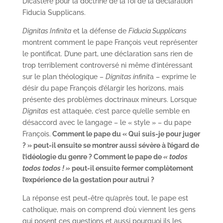
Dicastère pour la doctrine de la foi de la déclaration
Fiducia Supplicans.
Dignitas Infinita
et la défense de
Fiducia Supplicans
montrent comment le pape François veut représenter
le pontificat. D’une part, une déclaration sans rien de
trop terriblement controversé ni même d’intéressant
sur le plan théologique –
Dignitas infinit
a – exprime le
désir du pape François d’élargir les horizons, mais
présente des problèmes doctrinaux mineurs. Lorsque
Dignitas
est attaquée, c’est parce qu’elle semble en
désaccord avec le langage – le « style » – du pape
François.
Comment le pape du « Qui suis-je pour juger
? » peut-il ensuite se montrer aussi sévère à l’égard de
l’idéologie du genre ? Comment le pape de
« todos
todos todos ! »
peut-il ensuite fermer complètement
l’expérience de la gestation pour autrui ?
La réponse est peut-être qu’après tout, le pape est
catholique, mais on comprend d’où viennent les gens
qui posent ces questions et aussi pourquoi ils les