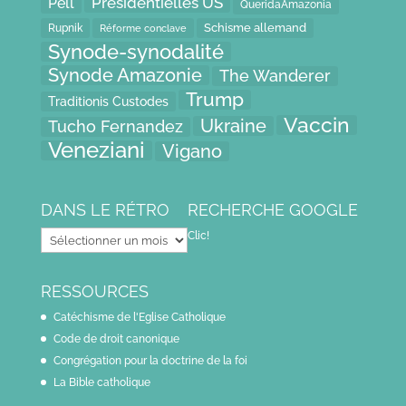
Présidentielles US
Pell
QueridaAmazonia
Schisme allemand
Rupnik
Réforme conclave
Synode-synodalité
Synode Amazonie
The Wanderer
Trump
Traditionis Custodes
Vaccin
Ukraine
Tucho Fernandez
Veneziani
Vigano
DANS LE RÉTRO
RECHERCHE GOOGLE
Dans
Clic!
le
rétro
RESSOURCES
Catéchisme de l'Eglise Catholique
Code de droit canonique
Congrégation pour la doctrine de la foi
La Bible catholique