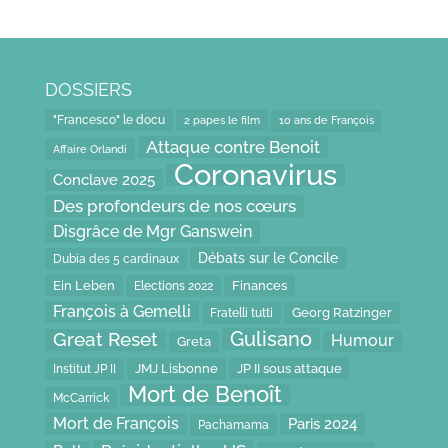
DOSSIERS
"Francesco" le docu
2 papes le film
10 ans de François
Attaque contre Benoit
Affaire Orlandi
Coronavirus
Conclave 2025
Des profondeurs de nos cœurs
Disgrâce de Mgr Ganswein
Débats sur le Concile
Dubia des 5 cardinaux
Ein Leben
Finances
Elections 2022
François à Gemelli
Fratelli tutti
Georg Ratzinger
Gulisano
Great Reset
Humour
Greta
JP II sous attaque
JMJ Lisbonne
Institut JP II
Mort de Benoît
McCarrick
Mort de François
Paris 2024
Pachamama