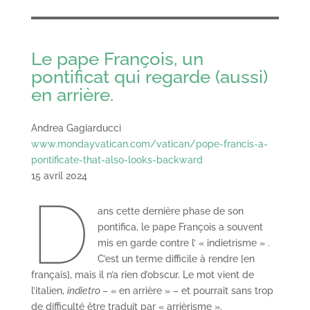
Le pape François, un
pontificat qui regarde (aussi)
en arrière.
Andrea Gagiarducci
www.mondayvatican.com/vatican/pope-francis-a-
pontificate-that-also-looks-backward
15 avril 2024
D
ans cette dernière phase de son
pontifica, le pape François a souvent
mis en garde contre l’ « indietrisme » .
C’est un terme difficile à rendre [en
français], mais il n’a rien d’obscur. Le mot vient de
l’italien,
indietro
– « en arrière » – et pourrait sans trop
de difficulté être traduit par « arrièrisme ».