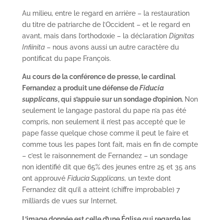
Au milieu, entre le regard en arrière – la restauration
du titre de patriarche de l’Occident – et le regard en
avant, mais dans l’orthodoxie – la déclaration
Dignitas
Infiinita
– nous avons aussi un autre caractère du
pontificat du pape François.
Au cours de la conférence de presse, le cardinal
Fernandez a produit une défense de
Fiducia
supplicans
, qui s’appuie sur un sondage d’opinion.
Non
seulement le langage pastoral du pape n’a pas été
compris, non seulement il n’est pas accepté que le
pape fasse quelque chose comme il peut le faire et
comme tous les papes l’ont fait, mais en fin de compte
– c’est le raisonnement de Fernandez – un sondage
non identifié dit que 65% des jeunes entre 25 et 35 ans
ont approuvé
Fiducia Supplicans,
un texte dont
Fernandez dit qu’il a atteint (chiffre improbable) 7
milliards de vues sur Internet.
L’image donnée est celle d’une Église qui regarde les