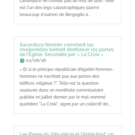
cardinalice ne connaît pas un mot de latin. Telle
est l'un des legs catastrophiques (parmi
beaucoup d'autres) de Bergoglio à...
Sacerdoce féminin: comment les
modernistes tentent d’enfoncer les portes
de l’Eglise. Secondés par « La Croix »
03/08/26
« Et si le principe républicain d’égalité femmes-
hommes ne s’arrêtait pas aux portes des
édifices religieux ?". Telle est la question
soulevée dans un manifeste comminatoire
publiée en juillet dernier par le mal-nommé
quotidien "La Croix", signé par un collectif de...
Les Papes du XXe siècle et l’Antéchrist: un