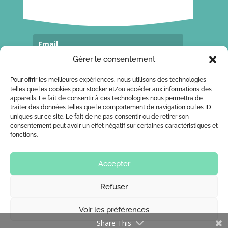
Gérer le consentement
Souscrivez...
Pour offrir les meilleures expériences, nous utilisons des technologies
telles que les cookies pour stocker et/ou accéder aux informations des
appareils. Le fait de consentir à ces technologies nous permettra de
traiter des données telles que le comportement de navigation ou les ID
CONTACT
uniques sur ce site. Le fait de ne pas consentir ou de retirer son
consentement peut avoir un effet négatif sur certaines caractéristiques et
Ecrivez-moi!
fonctions.
Accepter
Refuser
Design par ACB avec
Divi
I Propulsé par
Voir les préférences
Wordpress
Share This