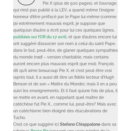
Pie X (plus de 500 pages), et l’ouvrage,
qui n’est pas publié à la LEV, a quand même l’insigne
honneur d’être préfacé par le Pape lui-même (comme
j’ai extrêmement mauvais esprit, je suppose que
quelqu’un d’autre a écrit pour lui ces quelques lignes,
publiées sur l’OR du 17 avril
, et que d’autres encore lui
ont suggéré d’associer son nom à celui du saint Pape,
dans le but, peut-être, de glaner quelques sympathies
du monde
tradi
– version charitable, mais certains
auront encore plus mauvais esprit que moi). François
dit qu’il aime beaucoup Pie X, et c’est peut-être vrai
(après tout, il a aussi dit être un fidèle lecteur d’Hugh
Benson et de son « Maître du Monde), mais il en a peu
suivi les enseignements. Et il faut qu’une fois de plus, il
se mette en avant, en rappelant quel maître de
catéchèse fut Pie X… comme lui, peut-être? Mais avec
un catéchisme bien éloigné des élucubrations de
Tucho.
C’est ce que suggère ici
Stefano Chiappalone
dans sa
rubrique
Borgo Pio
(souvent une vraie pépite) de la