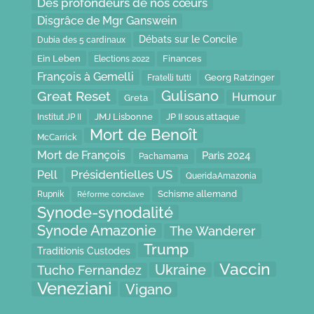
Des profondeurs de nos cœurs
Disgrâce de Mgr Ganswein
Débats sur le Concile
Dubia des 5 cardinaux
Ein Leben
Finances
Elections 2022
François à Gemelli
Fratelli tutti
Georg Ratzinger
Gulisano
Great Reset
Humour
Greta
JP II sous attaque
JMJ Lisbonne
Institut JP II
Mort de Benoît
McCarrick
Mort de François
Paris 2024
Pachamama
Présidentielles US
Pell
QueridaAmazonia
Schisme allemand
Rupnik
Réforme conclave
Synode-synodalité
Synode Amazonie
The Wanderer
Trump
Traditionis Custodes
Vaccin
Ukraine
Tucho Fernandez
Veneziani
Vigano