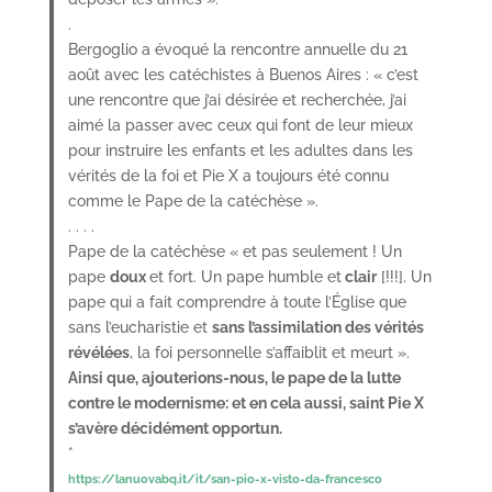
.
Bergoglio a évoqué la rencontre annuelle du 21
août avec les catéchistes à Buenos Aires : « c’est
une rencontre que j’ai désirée et recherchée, j’ai
aimé la passer avec ceux qui font de leur mieux
pour instruire les enfants et les adultes dans les
vérités de la foi et Pie X a toujours été connu
comme le Pape de la catéchèse ».
. . . .
Pape de la catéchèse « et pas seulement ! Un
pape
doux
et fort. Un pape humble et
clair
[!!!]. Un
pape qui a fait comprendre à toute l’Église que
sans l’eucharistie et
sans l’assimilation des vérités
révélées
, la foi personnelle s’affaiblit et meurt ».
Ainsi que, ajouterions-nous, le pape de la lutte
contre le modernisme: et en cela aussi, saint Pie X
s’avère décidément opportun.
*
https://lanuovabq.it/it/san-pio-x-visto-da-francesco