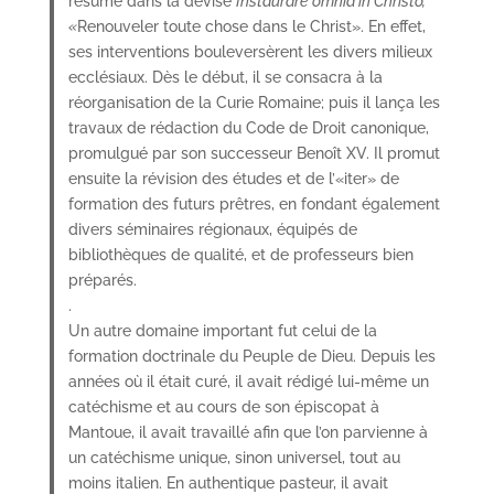
résumé dans la devise
Instaurare omnia in Christo,
«
Renouveler toute chose dans le Christ». En effet,
ses interventions bouleversèrent les divers milieux
ecclésiaux. Dès le début, il se consacra à la
réorganisation de la Curie Romaine; puis il lança les
travaux de rédaction du Code de Droit canonique,
promulgué par son successeur Benoît XV. Il promut
ensuite la révision des études et de l’«iter» de
formation des futurs prêtres, en fondant également
divers séminaires régionaux, équipés de
bibliothèques de qualité, et de professeurs bien
préparés.
.
Un autre domaine important fut celui de la
formation doctrinale du Peuple de Dieu. Depuis les
années où il était curé, il avait rédigé lui-même un
catéchisme et au cours de son épiscopat à
Mantoue, il avait travaillé afin que l’on parvienne à
un catéchisme unique, sinon universel, tout au
moins italien. En authentique pasteur, il avait