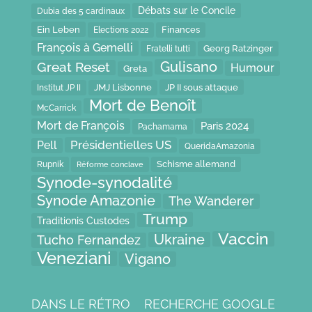
Débats sur le Concile
Dubia des 5 cardinaux
Ein Leben
Finances
Elections 2022
François à Gemelli
Fratelli tutti
Georg Ratzinger
Gulisano
Great Reset
Humour
Greta
JP II sous attaque
JMJ Lisbonne
Institut JP II
Mort de Benoît
McCarrick
Mort de François
Paris 2024
Pachamama
Présidentielles US
Pell
QueridaAmazonia
Schisme allemand
Rupnik
Réforme conclave
Synode-synodalité
Synode Amazonie
The Wanderer
Trump
Traditionis Custodes
Vaccin
Ukraine
Tucho Fernandez
Veneziani
Vigano
DANS LE RÉTRO
RECHERCHE GOOGLE