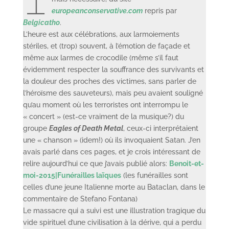
europeanconservative.com
repris par
Belgicatho
.
L’heure est aux célébrations, aux larmoiements
stériles, et (trop) souvent, à l’émotion de façade et
même aux larmes de crocodile (même s’il faut
évidemment respecter la souffrance des survivants et
la douleur des proches des victimes, sans parler de
l’héroïsme des sauveteurs), mais peu avaient souligné
qu’au moment où les terroristes ont interrompu le
« concert » (est-ce vraiment de la musique?) du
groupe
Eagles of Death Metal
, ceux-ci interprétaient
une « chanson » (idem!) où ils invoquaient Satan. J’en
avais parlé dans ces pages, et je crois intéressant de
relire aujourd’hui ce que j’avais publié alors:
Benoit-et-
moi-2015|Funérailles laïques
(les funérailles sont
celles d’une jeune Italienne morte au Bataclan, dans le
commentaire de Stefano Fontana)
Le massacre qui a suivi est une illustration tragique du
vide spirituel d’une civilisation à la dérive, qui a perdu