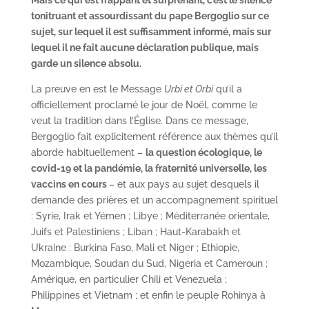
tonitruant et assourdissant du pape Bergoglio sur ce
sujet, sur lequel il est suffisamment informé, mais sur
lequel il ne fait aucune déclaration publique, mais
garde un silence absolu.
La preuve en est le Message
Urbi et Orbi
qu’il a
officiellement proclamé le jour de Noël, comme le
veut la tradition dans l’Église. Dans ce message,
Bergoglio fait explicitement référence aux thèmes qu’il
aborde habituellement –
la question écologique, le
covid-19 et la pandémie, la fraternité universelle, les
vaccins en cours
– et aux pays au sujet desquels il
demande des prières et un accompagnement spirituel
: Syrie, Irak et Yémen ; Libye ; Méditerranée orientale,
Juifs et Palestiniens ; Liban ; Haut-Karabakh et
Ukraine : Burkina Faso, Mali et Niger ; Ethiopie,
Mozambique, Soudan du Sud, Nigeria et Cameroun ;
Amérique, en particulier Chili et Venezuela ;
Philippines et Vietnam ; et enfin le peuple Rohinya à