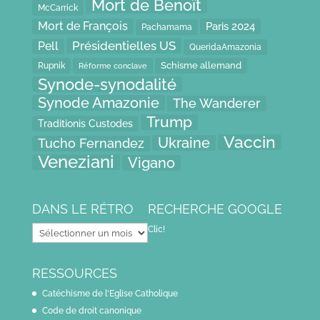
Mort de Benoît
McCarrick
Mort de François
Paris 2024
Pachamama
Présidentielles US
Pell
QueridaAmazonia
Schisme allemand
Rupnik
Réforme conclave
Synode-synodalité
Synode Amazonie
The Wanderer
Trump
Traditionis Custodes
Vaccin
Ukraine
Tucho Fernandez
Veneziani
Vigano
DANS LE RÉTRO
RECHERCHE GOOGLE
Dans
Clic!
le
rétro
RESSOURCES
Catéchisme de l'Eglise Catholique
Code de droit canonique