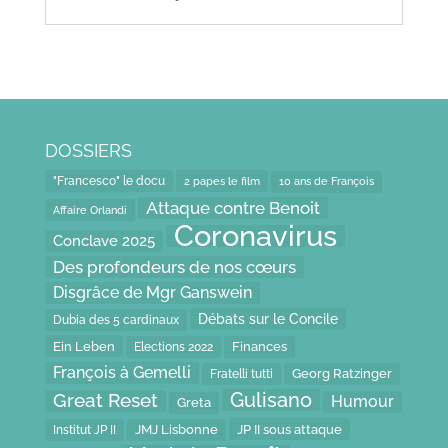
DOSSIERS
"Francesco" le docu
2 papes le film
10 ans de François
Attaque contre Benoit
Affaire Orlandi
Coronavirus
Conclave 2025
Des profondeurs de nos cœurs
Disgrâce de Mgr Ganswein
Débats sur le Concile
Dubia des 5 cardinaux
Ein Leben
Finances
Elections 2022
François à Gemelli
Fratelli tutti
Georg Ratzinger
Gulisano
Great Reset
Humour
Greta
JP II sous attaque
JMJ Lisbonne
Institut JP II